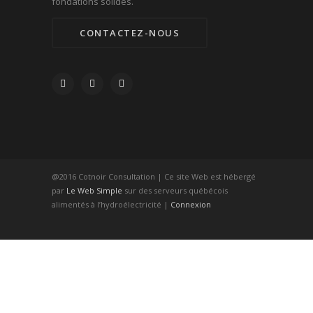
fondations solides.
CONTACTEZ-NOUS
@2016 Cotnoir Consultation | Ce site Web est hébergé
par
Le Web Simple
sur des serveurs québécois
alimentés à l’hydroélectricité |
Connexion